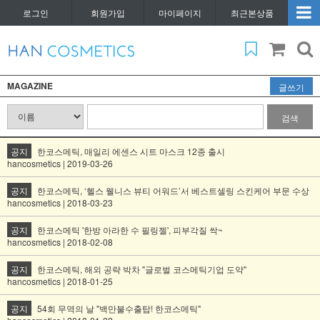
로그인
회원가입
마이페이지
최근본상품
MAGAZINE
글쓰기
검색
공지
한코스메틱, 매일리 에센스 시트 마스크 12종 출시
hancosmetics | 2019-03-26
공지
한코스메틱, ‘헬스 웰니스 뷰티 어워드’서 베스트셀링 스킨케어 부문 수상
hancosmetics | 2018-03-23
공지
한코스메틱 '한방 아라한 수 필링젤', 피부각질 싹~
hancosmetics | 2018-02-08
공지
한코스메틱, 해외 공략 박차 "글로벌 코스메틱기업 도약"
hancosmetics | 2018-01-25
공지
54회 무역의 날 "백만불수출탑! 한코스메틱"