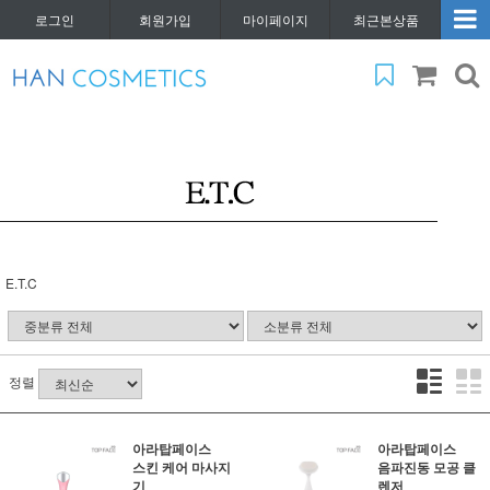
로그인
회원가입
마이페이지
최근본상품
E.T.C
정렬
아라탑페이스
아라탑페이스
스킨 케어 마사지
음파진동 모공 클
기
렌저