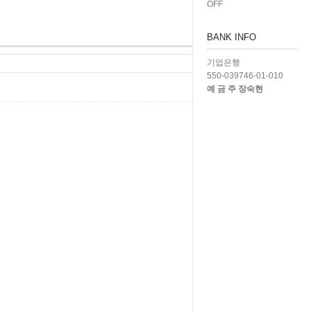
OFF
BANK INFO
기업은행
550-039746-01-010
예 금 주 장숙현
450
Hits :