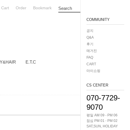
Cart
Order
Bookmark
Search
COMMUNITY
공지
Q&A
후기
매거진
FAQ
Y&HAIR
E.T.C
CART
마이쇼핑
CS CENTER
070-7729-
9070
평일 AM 09 - PM 06
점심 PM 01 - PM 02
SAT,SUN, HOLIDAY