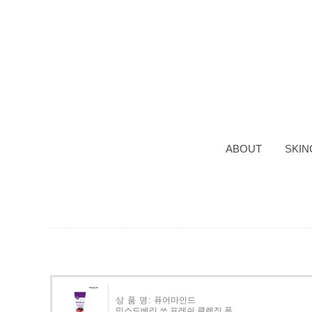
ABOUT
SKIN
상 품 명:
퓨어마인드
믹스드베리 쏘 프레쉬 클렌징 폼