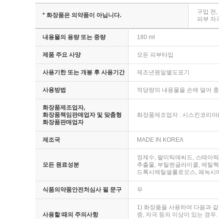
구입 전
* 화장품은 의약품이 아닙니다.
피부 자
내용물의 용량 또는 중량
180 ml
제품 주요 사양
모든 피부타입
사용기한 또는 개봉 후 사용기간
제조년원일별도표기
사용방법
적당량의 내용물을 손에 덜어 충
화장품제조업자,
화장품책임판매업자 및 맞춤형
화장품제조업자 : 시스킨코리아(
화장품판매업자
제조국
MADE IN KOREA
정제수, 팔미틱애씨드, 스테아릭애
모든 원료성분
추출물, 부틸렌글라이콜, 에틸
드록시에틸셀룰로오스, 페녹시에
식품의약품안전처심사 필 문구
무
1) 화장품을 사용하여 다음과 같
사용할 때의 주의사항
증, 자극 등의 이상이 있는 경우.