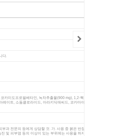
니다.
카미도프로필베타인, 녹차추출물(900 mg), 1,2-헥산다이올, 쇠비름
테아레이트, 소듐클로라이드, 아라키딕애씨드, 코카마이드디이에이, 하이
과 전문의 등에게 상담할 것. 가. 사용 중 붉은 반점, 부어오름, 가려움
진 및 피부염 등의 이상이 있는 부위에는 사용을 하지 말 것. 3) 보관 및