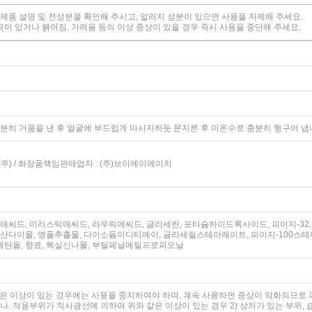
, 제품 설명 및 전성분을 확인해 주시고, 알러지 성분이 있으면 사용을 자제해 주세요.
극이 있거나 붉어짐, 가려움 등의 이상 증상이 있을 경우 즉시 사용을 중단해 주세요.
분히 거품을 낸 후 얼굴에 부드럽게 마사지하듯 문지른 후 미온수로 충분히 헹구어 냅
주) / 화장품책임판매업자 : (주)브이에이에이치
씨드, 미리스틱애씨드, 라우릭애씨드, 글리세린, 포타슘하이드록사이드, 피이지-32, 코
헥산다이올, 병풀추출물, 다이소듐이디티에이, 글리세릴스테아레이트, 피이지-100스
탄올, 향료, 헥실신나몰, 부틸페닐메틸프로피오날
은 이상이 있는 경우에는 사용을 중지하여야 하며, 계속 사용하면 증상이 악화되므로 피부
 나. 적용부위가 직사광선에 의하여 위와 같은 이상이 있는 경우 2) 상처가 있는 부위, 습