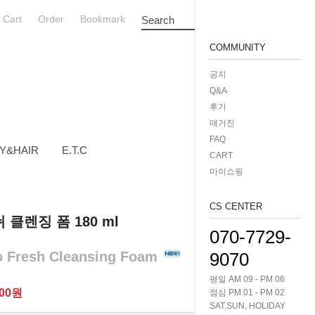
Cart
Order
Bookmark
Search
COMMUNITY
공지
Q&A
후기
매거진
FAQ
Y&HAIR
E.T.C
CART
마이쇼핑
CS CENTER
 클렌징 폼 180 ml
070-7729-
o Fresh Cleansing Foam
9070
평일 AM 09 - PM 06
00
원
점심 PM 01 - PM 02
SAT,SUN, HOLIDAY